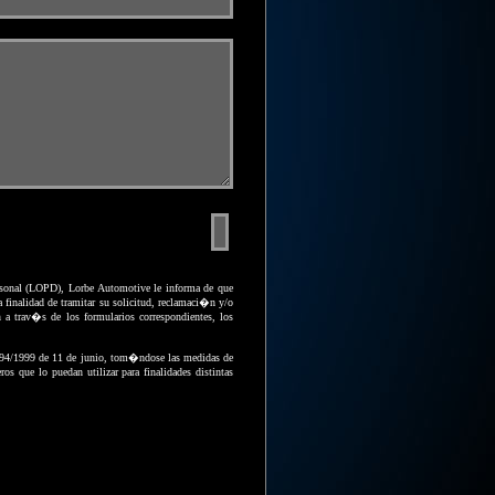
sonal (LOPD), Lorbe Automotive le informa de que
 finalidad de tramitar su solicitud, reclamaci�n y/o
 a trav�s de los formularios correspondientes, los
 994/1999 de 11 de junio, tom�ndose las medidas de
ros que lo puedan utilizar para finalidades distintas