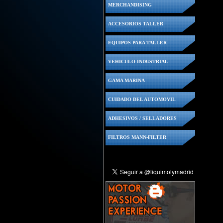
MERCHANDISING
ACCESORIOS TALLER
EQUIPOS PARA TALLER
VEHICULO INDUSTRIAL
GAMA MARINA
CUIDADO DEL AUTOMOVIL
ADHESIVOS / SELLADORES
FILTROS MANN-FILTER