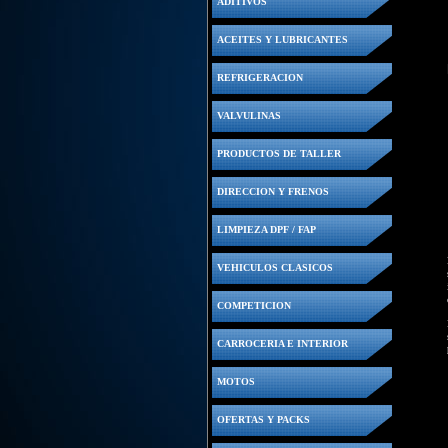
ADITIVOS
ACEITES Y LUBRICANTES
REFRIGERACION
VALVULINAS
PRODUCTOS DE TALLER
DIRECCION Y FRENOS
LIMPIEZA DPF / FAP
VEHICULOS CLASICOS
COMPETICION
CARROCERIA E INTERIOR
MOTOS
OFERTAS Y PACKS