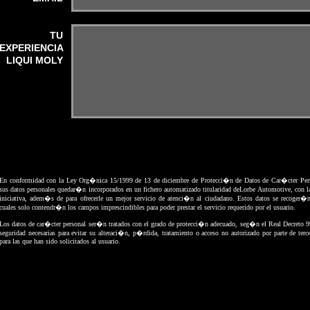
TU
EXPERIENCIA
LIQUI MOLY
En conformidad con la Ley Org�nica 15/1999 de 13 de diciembre de Protecci�n de Datos de Car�cter Per
sus datos personales quedar�n incorporados en un fichero automatizado titularidad deLorbe Automotive, con la
iniciativa, adem�s de para ofrecerle un mejor servicio de atenci�n al ciudadano. Estos datos se recoger�n
cuales solo contendr�n los campos imprescindibles para poder prestar el servicio requerido por el usuario.
Los datos de car�cter personal ser�n tratados con el grado de protecci�n adecuado, seg�n el Real Decreto
seguridad necesarias para evitar su alteraci�n, p�rdida, tratamiento o acceso no autorizado por parte de terce
para las que han sido solicitados al usuario.