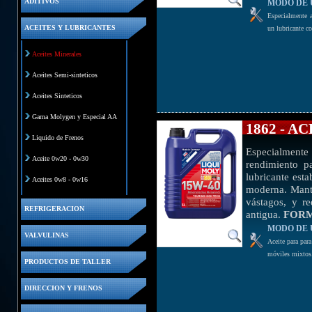
ADITIVOS
MODO DE 
Especialmente a
ACEITES Y LUBRICANTES
un lubricante c
Aceites Minerales
Aceites Semi-sinteticos
Aceites Sinteticos
Gama Molygen y Especial AA
1862 - 
Liquido de Frenos
Especialmente
Aceite 0w20 - 0w30
rendimiento p
lubricante est
Aceites 0w8 - 0w16
moderna. Manti
vástagos, y r
REFRIGERACION
antigua.
FOR
MODO DE 
VALVULINAS
Aceite para para
móviles mixtos.
PRODUCTOS DE TALLER
DIRECCION Y FRENOS