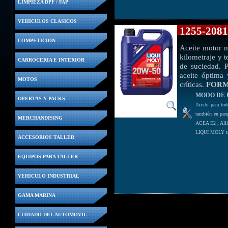
LIMPIEZA DPF / FAP
VEHICULOS CLASICOS
1255-208
COMPETICION
Aceite motor m
kilometraje y 
CARROCERIA E INTERIOR
de suciedad. P
aceite óptima 
MOTOS
críticas.
FOR
MODO DE 
OFERTAS Y PACKS
Aceite para tod
también en par
MERCHANDISING
ACEA E2 ; Alli
LIQUI MOLY tam
ACCESORIOS TALLER
EQUIPOS PARA TALLER
VEHICULO INDUSTRIAL
GAMA MARINA
CUIDADO DEL AUTOMOVIL