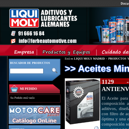
Está en
LIQUI MOLY MADRID
>
PRODUCTOS Y
BUSCADOR DE PRODUCTOS
>> Aceites Mi
1129 
ANTIEN
MI PEDIDO
El Aceite par
Su Pedido está vacío
composición a
aditivos, dise
con filtro de a
óptima y una e
composición se