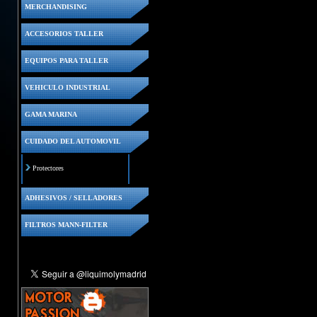
MERCHANDISING
ACCESORIOS TALLER
EQUIPOS PARA TALLER
VEHICULO INDUSTRIAL
GAMA MARINA
CUIDADO DEL AUTOMOVIL
Protectores
ADHESIVOS / SELLADORES
FILTROS MANN-FILTER