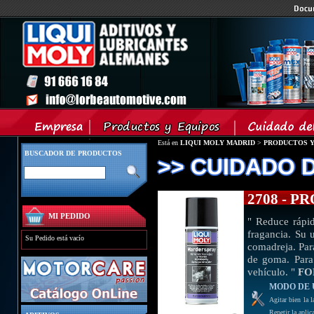
Está en
LIQUI MOLY MADRID
>
PRODUCTOS Y
BUSCADOR DE PRODUCTOS
>> CUIDADO 
2708 - P
MI PEDIDO
" Reduce rápid
fragancia. Su 
Su Pedido está vacío
comadreja. Para
de goma. Para 
vehículo. "
FO
MODO DE 
Agitar bien la 
Repetir la apli