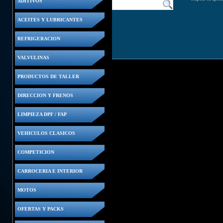
ADITIVOS
ACEITES Y LUBRICANTES
REFRIGERACION
VALVULINAS
PRODUCTOS DE TALLER
DIRECCION Y FRENOS
LIMPIEZA DPF / FAP
VEHICULOS CLASICOS
COMPETICION
CARROCERIA E INTERIOR
MOTOS
OFERTAS Y PACKS