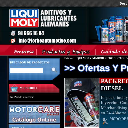
Está en
LIQUI MOLY MADRID
>
PRODUCTOS Y
BUSCADOR DE PRODUCTOS
>> Ofertas Y 
PACKRE
DIESEL
MI PEDIDO
El pack inclu
Su Pedido está vacío
Inyección Conc
Merchandising 
en 24-48horas
MODO DE 