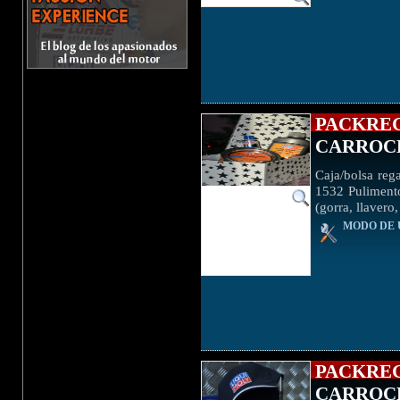
PACKRE
CARROC
Caja/bolsa reg
1532 Pulimento
(gorra, llavero
MODO DE 
PACKR
CARROC