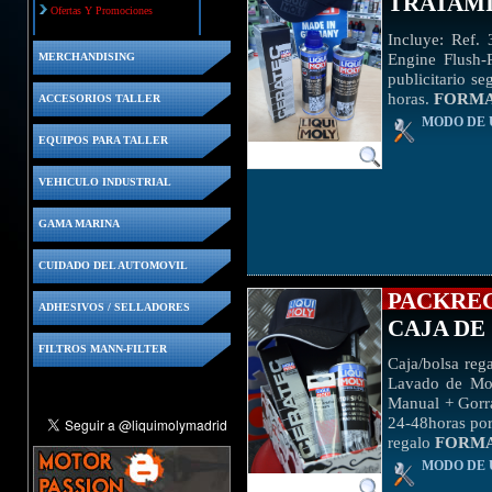
TRATAM
Ofertas Y Promociones
Incluye: Ref.
Engine Flush-
MERCHANDISING
publicitario se
horas.
FORM
ACCESORIOS TALLER
MODO DE 
EQUIPOS PARA TALLER
VEHICULO INDUSTRIAL
GAMA MARINA
CUIDADO DEL AUTOMOVIL
PACKRE
ADHESIVOS / SELLADORES
CAJA DE
FILTROS MANN-FILTER
Caja/bolsa reg
Lavado de Mot
Manual + Gorra
24-48horas por
regalo
FORM
MODO DE 