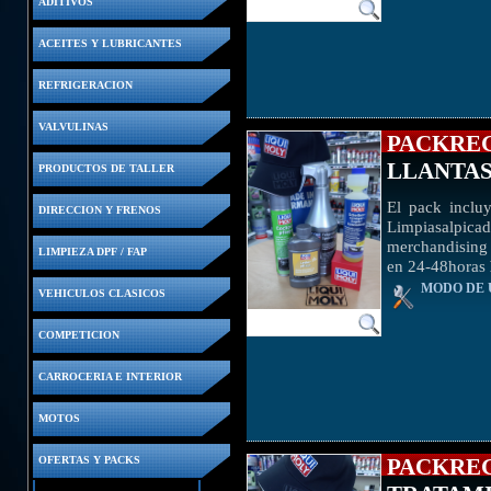
ADITIVOS
ACEITES Y LUBRICANTES
REFRIGERACION
VALVULINAS
PACKREG
LLANTA
PRODUCTOS DE TALLER
El pack inclu
DIRECCION Y FRENOS
Limpiasalpic
merchandising 
LIMPIEZA DPF / FAP
en 24-48horas
MODO DE 
VEHICULOS CLASICOS
COMPETICION
CARROCERIA E INTERIOR
MOTOS
OFERTAS Y PACKS
PACKRE