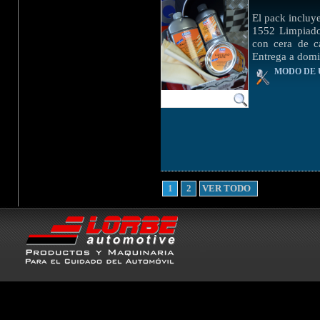
El pack incluy
1552 Limpiado
con cera de ca
Entrega a domi
MODO DE 
1
2
VER TODO