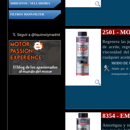
ADHESIVOS / SELLADORES
FILTROS MANN-FILTER
2501 - 
Regenera las j
de aceite, reg
viscosidad de
cualquier acei
MODO DE 
Añadir por el t
estanqueizante 
8354 - 
Amortigua y re