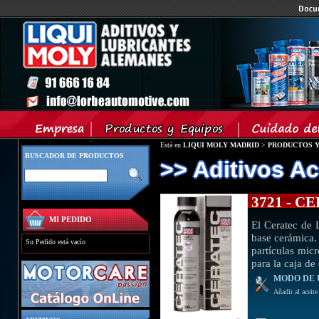
Está en
LIQUI MOLY MADRID
>
PRODUCTOS Y
BUSCADOR DE PRODUCTOS
>> Aditivos Ac
3721 - 
MI PEDIDO
El Ceratec de 
base cerámica. 
Su Pedido está vacío
partículas mic
para la caja d
MODO DE 
Añadir al aceit