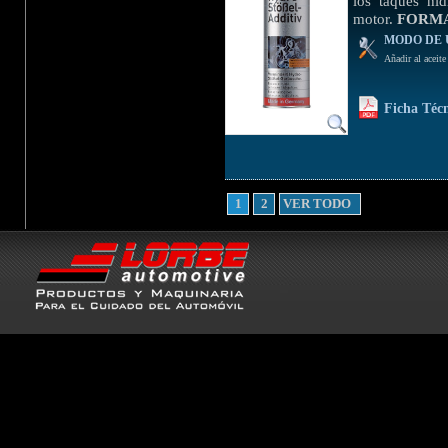
los taqués hid
motor.
FORM
MODO DE 
Añadir al aceite
Ficha Téc
1
2
VER TODO