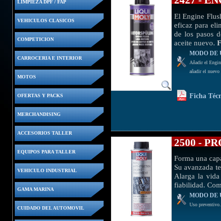
2427 - E
LIMPIEZA DPF / FAP
El Engine Flus
VEHICULOS CLASICOS
eficaz para eli
de los pasos d
COMPETICION
aceite nuevo.
MODO DE 
CARROCERIA E INTERIOR
Añadir el Engin
añadir el nuevo 
MOTOS
Ficha Téc
OFERTAS Y PACKS
MERCHANDISING
ACCESORIOS TALLER
2500 - 
EQUIPOS PARA TALLER
Forma una capa 
Su avanzada te
VEHICULO INDUSTRIAL
Alarga la vida
fiabilidad. Com
GAMA MARINA
MODO DE 
Uso preventivo. 
CUIDADO DEL AUTOMOVIL