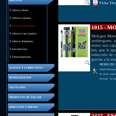
ADITIVOS
Ficha Téc
Aditivos Diesel
Aditivos Gasolina
Aditivos Aceite Motor
1015 - 
Aditivos Caja Cambios
Molygen Motor 
antidesgaste, 
Aditivos Radiadores
motor una capa
km, que le apo
Servodireccion
reducción de c
Turbocompresores
gracias a la m
MODO DE 
ACEITES Y LUBRICANTES
Añade Molygen M
de aceite indi
REFRIGERACION
mercado. No apt
VALVULINAS
PRODUCTOS DE TALLER
DIRECCION Y FRENOS