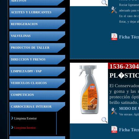
ADITIVOS
Rociar ligerame
adecuado para v
ACEITES Y LUBRICANTES
En el caso de c
flotar, y dejar a
REFRIGERACION
VALVULINAS
Ficha Téc
PRODUCTOS DE TALLER
DIRECCION Y FRENOS
1536-
LIMPIEZA DPF / FAP
PL�STIC
VEHICULOS CLASICOS
El Conservador 
y goma y las r
COMPETICION
protección ópt
brillo satinado
CARROCERIA E INTERIOR
MODO DE 
Ver envase. Apli
Limpieza Exterior
Limpieza Interior
Ficha Téc