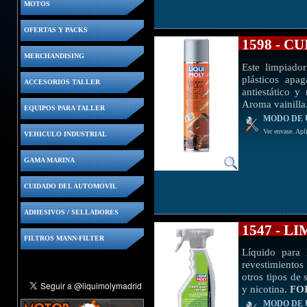
MOTOS
OFERTAS Y PACKS
1598 - 
MERCHANDISING
Este limpiado
plásticos apa
ACCESORIOS TALLER
antiestático y
Aroma vainilla
EQUIPOS PARA TALLER
MODO DE 
Ver envase. Apli
VEHICULO INDUSTRIAL
GAMA MARINA
CUIDADO DEL AUTOMOVIL
ADHESIVOS / SELLADORES
1547 - 
FILTROS MANN-FILTER
Líquido para 
revestimientos 
otros tipos de
y nicotina.
FO
MODO DE 