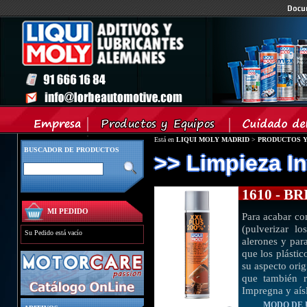
Está en
LIQUI MOLY MADRID
>
PRODUCTOS Y
BUSCADOR DE PRODUCTOS
>> Limpieza In
1610 - 
MI PEDIDO
Para acabar con
(pulverizar l
Su Pedido está vacío
alerones y par
que los plásti
su aspecto orig
que también r
Impregna y aísl
MODO DE 