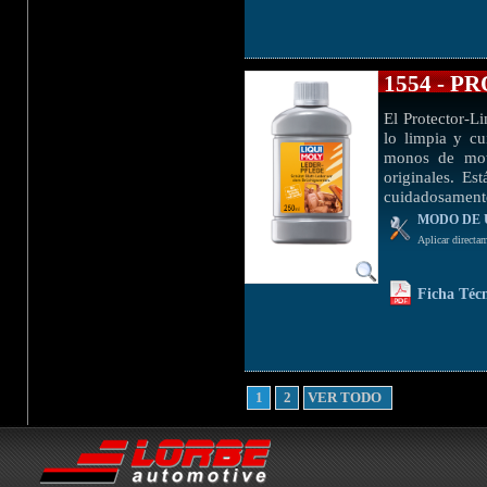
1554 - 
El Protector-L
lo limpia y cu
monos de moto
originales. Es
cuidadosament
MODO DE 
Aplicar directam
Ficha Téc
1
2
VER TODO