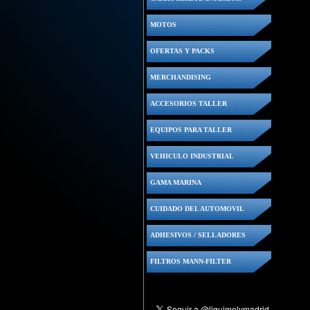
MOTOS
OFERTAS Y PACKS
MERCHANDISING
ACCESORIOS TALLER
EQUIPOS PARA TALLER
VEHICULO INDUSTRIAL
GAMA MARINA
CUIDADO DEL AUTOMOVIL
ADHESIVOS / SELLADORES
FILTROS MANN-FILTER