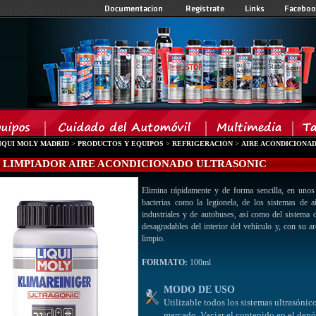
IQUI MOLY MADRID
>
PRODUCTOS Y EQUIPOS
>
REFRIGERACION
>
AIRE ACONDICIONA
 - LIMPIADOR AIRE ACONDICIONADO ULTRASONIC
Elimina rápidamente y de forma sencilla, en unos
bacterias como la legionela, de los sistemas de 
industriales y de autobuses, así como del sistema d
desagradables del interior del vehículo y, con su ar
limpio.
FORMATO:
100ml
MODO DE USO
Utilizable todos los sistemas ultrasónic
mercado. Vaciar el contenido en el depós