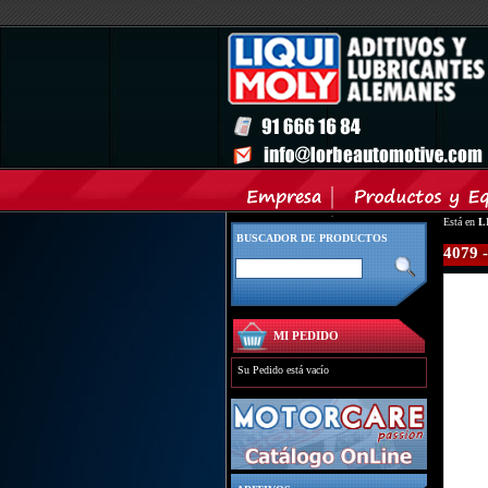
Está en
L
BUSCADOR DE PRODUCTOS
4079
MI PEDIDO
Su Pedido está vacío