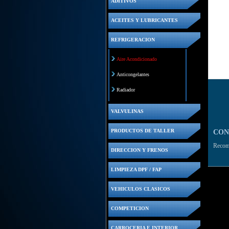
ADITIVOS
ACEITES Y LUBRICANTES
REFRIGERACION
Aire Acondicionado
Anticongelantes
Radiador
VALVULINAS
PRODUCTOS DE TALLER
CON
Recome
DIRECCION Y FRENOS
LIMPIEZA DPF / FAP
VEHICULOS CLASICOS
COMPETICION
CARROCERIA E INTERIOR