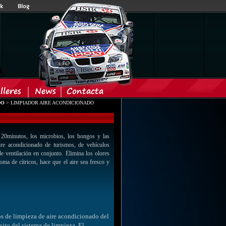
DO
> LIMPIADOR AIRE ACONDICIONADO
 20minutos, los microbios, los hongos y las
aire acondicionado de turismos, de vehículos
e ventilación en conjunto. Elimina los olores
oma de cítricos, hace que el aire sea fresco y
os de limpieza de aire acondicionado del
ito del sistema de limpieza. El