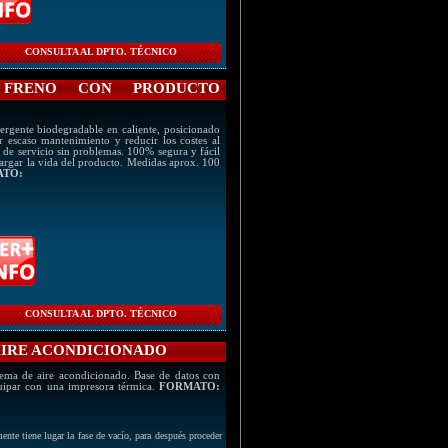
CONSULTA AL DPTO. TÉCNICO
 FRENO CON PRODUCTO
ergente biodegradable en caliente, posicionado
escaso mantenimiento y reducir los costes al
s de servicio sin problemas. 100% segura y fácil
alargar la vida del producto. Medidas aprox. 100
ATO:
CONSULTA AL DPTO. TÉCNICO
 AIRE ACONDICIONADO
stema de aire acondicionado. Base de datos con
uipar con una impresora térmica.
FORMATO:
ente tiene lugar la fase de vacío, para después proceder