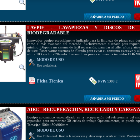
A�ADIR A MI PEDIDO
LAVPIE - LAVAPIEZAS Y DISCOS DE
BIODEGRADABLE
Innovador equipo especialmente indicado para la limpieza de piezas con det
como el más avanzado del mercado. Exclusivamente diseñada para requerir 
mínimo. Dispone un sistema de fácil reparación, para dar al taller años y año
de usar. Posee varios sistemas de filtrado para evitar el consumo excesivo y 
alto x 103 ancho x79fondo. Consumibles puesta en marcha incluidos
FORM
MODO DE USO
Uso profesional.
Ficha Técnica
PVP:
1300 €
A�ADIR A MI PEDIDO
AIRE - RECUPERACION, RECICLADO Y CARGA
Equipo automático especializado en la recuperación del refrigerante del si
capacidad para memorizar 30 ciclos de trabajo.Opcionalmente, se puede eq
Tama�o: 500x450x900mm
MODO DE USO
Uso Profesional. Realiza la separación y almacenaje el aceite utilizado. Posteriorm