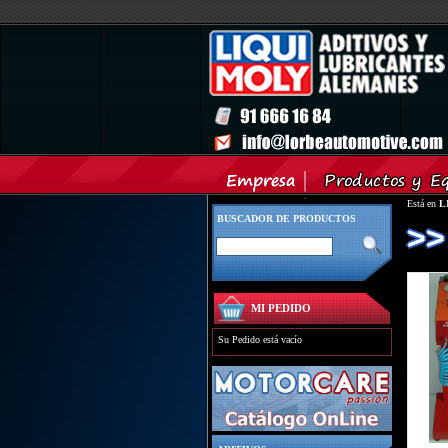
Está en
L
BUSCADOR DE PRODUCTOS
>>
MI PEDIDO
Su Pedido está vacío