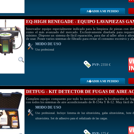
A�ADIR A MI PEDIDO
EQ-HIGH RENEGADE - EQUIPO LAVAPIEZAS G
Innovador equipo especialmente indicado para la limpieza de piezas con det
como el más avanzado del mercado. Exclusivamente diseñada para requerir 
mínimo. Dispone un sistema de fácil reparación, para dar al taller años y año
de usar. Posee varios sistemas de filtrado para evitar el consumo excesivo y a
MODO DE USO
Uso profesional
PVP:
2350 €
A�ADIR A MI PEDIDO
DETFUG - KIT DETECTOR DE FUGAS DE AIRE 
Completo equipo compuesto por todo lo necesario para la localización de fug
con todos los sistemas de aire acondicionado de R-134a Y R-12. Muy fácil de 
MODO DE USO
Uso profesional. Incluye linterna de luz ultravioleta, gafas ultravioletas, bote 
ultravioleta. Set de adhesivo para el señalizado de las cargas.
PVP:
175 €