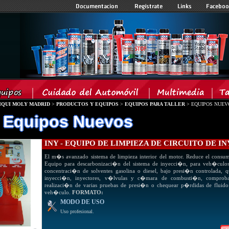
IQUI MOLY MADRID
>
PRODUCTOS Y EQUIPOS
>
EQUIPOS PARA TALLER
> EQUIPOS NUEV
 Equipos Nuevos
INY - EQUIPO DE LIMPIEZA DE CIRCUITO DE I
El m�s avanzado sistema de limpieza interior del motor. Reduce el consum
Equipo para descarbonizaci�n del sistema de inyecci�n, para veh�culos 
concentraci�n de solventes gasolina o diesel, bajo presi�n controlada, q
inyecci�n, inyectores, v�lvulas y c�mara de combusti�n, comproban
realizaci�n de varias pruebas de presi�n o chequear p�rdidas de fluido
veh�culo.
FORMATO:
MODO DE USO
Uso profesional.