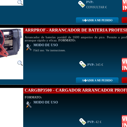
PVP:
CONSULTAR €
A�ADIR A MI PEDIDO
ARRPROF - ARRANCADOR DE BATERIA PROFESI
Arrancador de baterías portátil de 1600 amperios de pico. Permite a prof
arranque rápido y eficaz.
FORMATO:
MODO DE USO
Fácil uso. Ver instrucciones.
PVP:
345 €
A�ADIR A MI PEDIDO
CARGBP3500 - CARGADOR ARRANCADOR PROFE
FORMATO:
MODO DE USO
PVP:
42 €