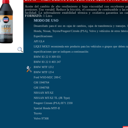
Aceite del cambio de alto rendimiento y baja viscosidad con excelentes pro
presiones. Uso versátil. Reduce la fricción, el consumo de combustible y la
facilidad. La sobresaliente estabilidad térmica y oxidativa garantiza un c
FORMATO:
1 Litro
MODO DE USO
Desarrollado para el uso en cajas de cambios, cajas de transferencia y transe
Honda, Nissan, Toyota/Peugeot/Citroën (PSA), Volvo y vehículos de otros fabrica
Especificaciones:
API GL4
LIQUI MOLY recomienda este producto para los vehículos o grupos que deben cump
especificaciones que se indiquen a continuación:
BMW 83 22 0 309 031
BMW 83 22 0 403 247
BMW MTF LT-2
BMW MTF LT-4
Ford WSD-M2C 200-C
GM 1940764
GM 1940768
NISSAN MT-XZ
NISSAN MT-XZ TL (JR Type)
Peugeot Citroen (PSA) B71 2330
Special Honda MTF-II
Toyota
Volvo 97308