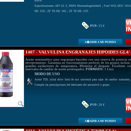
BMW.
Especificaciones: API GL 5; BMW Hinterachsgetriebeöl ; Ford WSL-M2C 192
ML 12D ; ZF TE-ML 16G ; ZF TE-ML 21D
PVP:
33 €
A�ADIR A MI PEDIDO
1407 - VALVULINA ENGRANAJES HIPOIDES GL4/ 
Aceite semisintético para engranajes hipoides con una reserva de potencia e
envejecimiento. Garantiza un funcionamiento perfecto de los grupos incluso 
grandes oscilaciones de temperatura. Minimiza el desgaste. Excelente co
intervalos de cambio de aceite prolongados.
FORMATO:
1 Litro
MODO DE USO
Aceite TDL (total drive line) de uso universal para cajas de cambio manuales, au
Cumplir las prescripciones del fabricante del automóvil o grupo.
PVP:
20 €
A�ADIR A MI PEDIDO