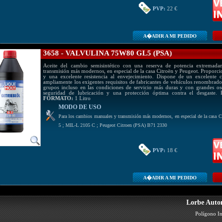
PVP:
22 €
A�ADIR A MI PEDIDO
3658 - VALVULINA 75W80 GL5 (PSA)
Aceite del cambio semisintético con una reserva de potencia extremad
transmisión más modernos, en especial de la casa Citroën y Peugeot. Proporc
y una excelente resistencia al envejecimiento. Dispone de un excelente
ampliamente los exigentes requisitos de fabricantes de vehículos renombrado
grupos incluso en las condiciones de servicio más duras y con grandes os
seguridad de lubricación y una protección óptima contra el desgaste.
FORMATO:
1 Litro
MODO DE USO
Para los cambios manuales y transmisión más modernos, en especial de la casa C
5 ; MIL-L 2105 C ; Peugeot Citroen (PSA) B71 2330
PVP:
18 €
A�ADIR A MI PEDIDO
Lorbe Autom
Polígono In