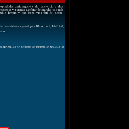
piedades antidesgaste y de resistencia a altas
s emisiones y permite cambiar de marcha con más
ambio limpio y una larga vida útil del aceite.
jes. Recomendado en especial para BMW, Ford, GM/Opel,
ntes.
lir con los n.° de piezas de repuesto originales o las