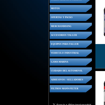
MOTOS
OFERTAS Y PACKS
MERCHANDISING
ACCESORIOS TALLER
EQUIPOS PARA TALLER
VEHICULO INDUSTRIAL
GAMA MARINA
CUIDADO DEL AUTOMOVIL
ADHESIVOS / SELLADORES
FILTROS MANN-FILTER