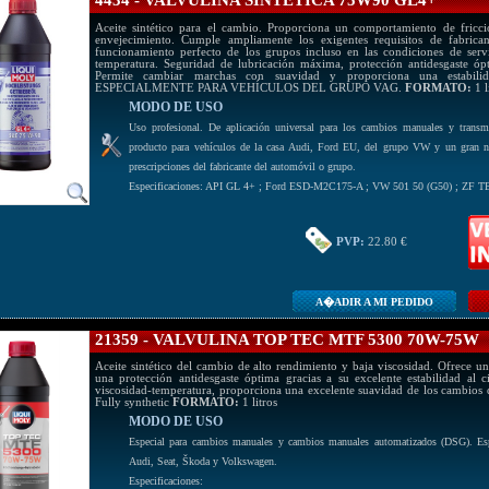
4434 - VALVULINA SINTÉTICA 75W90 GL4+
Aceite sintético para el cambio. Proporciona un comportamiento de fricció
envejecimiento. Cumple ampliamente los exigentes requisitos de fabrica
funcionamiento perfecto de los grupos incluso en las condiciones de serv
temperatura. Seguridad de lubricación máxima, protección antidesgaste óp
Permite cambiar marchas con suavidad y proporciona una esta
ESPECIALMENTE PARA VEHÍCULOS DEL GRUPO VAG.
FORMATO:
1 l
MODO DE USO
Uso profesional. De aplicación universal para los cambios manuales y tra
producto para vehículos de la casa Audi, Ford EU, del grupo VW y un gran n
prescripciones del fabricante del automóvil o grupo.
Especificaciones: API GL 4+ ; Ford ESD-M2C175-A ; VW 501 50 (G50) ; ZF 
PVP:
22.80 €
A�ADIR A MI PEDIDO
21359 - VALVULINA TOP TEC MTF 5300 70W-75W
Aceite sintético del cambio de alto rendimiento y baja viscosidad. Ofrece u
una protección antidesgaste óptima gracias a su excelente estabilidad al 
viscosidad-temperatura, proporciona una excelente suavidad de los cambios d
Fully synthetic
FORMATO:
1 litros
MODO DE USO
Especial para cambios manuales y cambios manuales automatizados (DSG). Esp
Audi, Seat, Škoda y Volkswagen.
Especificaciones: