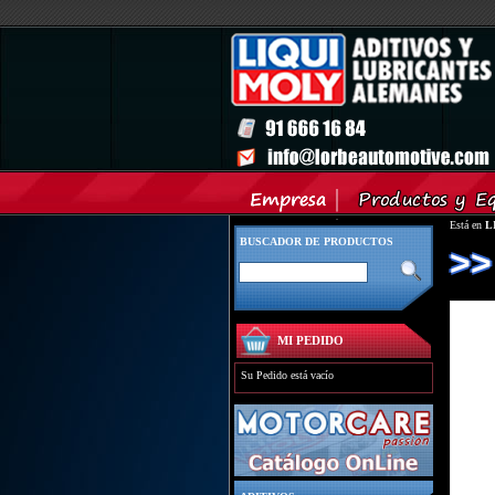
Está en
L
BUSCADOR DE PRODUCTOS
>>
MI PEDIDO
Su Pedido está vacío