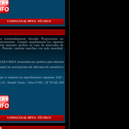
CONSULTA AL DPTO. TÉCNICO
ia extremadamente elevada. Proporciona un
vejecimiento. Cumple ampliamente los xigentes
ento máximo incluso en caso de intervalos de
a. Permite cambiar marchas con más suavidad.
. LIQUI MOLY recomienda este producto para vehículos
lir las prescripciones del fabricante del automóvil o
e se requieren las especificaciones siguientes: DAF ;
 Z3 ; Renault Trucks ; Volvo 97305 ; ZF TE-ML 02D
CONSULTA AL DPTO. TÉCNICO
4