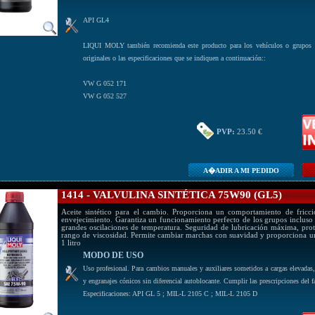
API GL4
LIQUI MOLY también recomienda este producto para los vehículos o grupos q
originales o las especificaciones que se indiquen a continuación::
VW G 052 171
VW G 052 527
PVP:
23.50 €
A�ADIR A MI PEDIDO
1414 - VALVULINA SINTÉTICA 75W90 (GL5)
Aceite sintético para el cambio. Proporciona un comportamiento de fricció
envejecimiento. Garantiza un funcionamiento perfecto de los grupos incluso 
grandes oscilaciones de temperatura. Seguridad de lubricación máxima, prot
rango de viscosidad. Permite cambiar marchas con suavidad y proporciona 
1 litro
MODO DE USO
Uso profesional. Para cambios manuales y auxiliares sometidos a cargas elevadas
y engranajes cónicos sin diferencial autoblocante. Cumplir las prescripciones del 
Especificaciones: API GL 5 ; MIL-L 2105 C ; MIL-L 2105 D