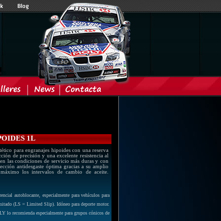
POIDES 1L
tico para engranajes hipoides con una reserva
ón de precisión y una excelente resistencia al
en las condiciones de servicio más duras y con
ección antidesgaste óptima gracias a su amplio
 máximo los intervalos de cambio de aceite.
encial autoblocante, especialmente para vehículos para
limitado (LS = Limited Slip). Idóneo para deporte motor.
OLY lo recomienda especialmente para grupos cónicos de