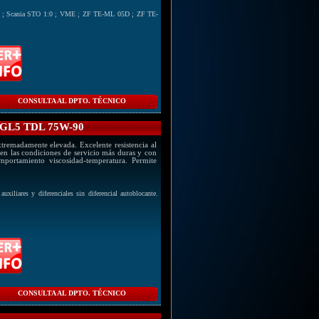
A ; Scania STO 1:0 ; VME ; ZF TE-ML 05D ; ZF TE-
CONSULTA AL DPTO. TÉCNICO
GL5 TDL 75W-90
xtremadamente elevada. Excelente resistencia al
en las condiciones de servicio más duras y con
mportamiento viscosidad-temperatura. Permite
xiliares y diferenciales sin diferencial autoblocante.
CONSULTA AL DPTO. TÉCNICO