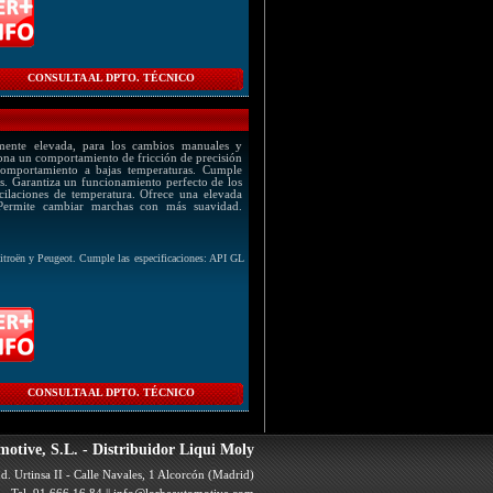
CONSULTA AL DPTO. TÉCNICO
amente elevada, para los cambios manuales y
iona un comportamiento de fricción de precisión
 comportamiento a bajas temperaturas. Cumple
s. Garantiza un funcionamiento perfecto de los
cilaciones de temperatura. Ofrece una elevada
 Permite cambiar marchas con más suavidad.
itroën y Peugeot. Cumple las especificaciones: API GL
CONSULTA AL DPTO. TÉCNICO
otive, S.L. - Distribuidor Liqui Moly
d. Urtinsa II - Calle Navales, 1 Alcorcón (Madrid)
Tel. 91 666 16 84 ||
info@lorbeautomotive.com