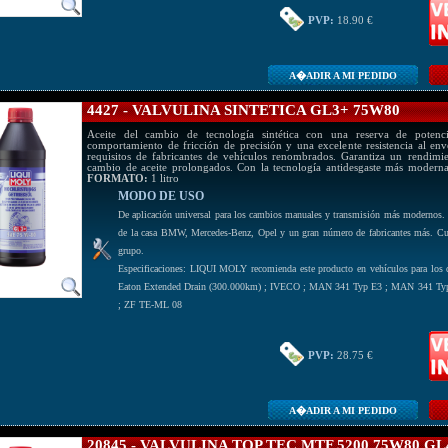
PVP:
18.90 €
A�ADIR A MI PEDIDO
4427 - VALVULINA SINTETICA GL3+ 75W80
Aceite del cambio de tecnología sintética con una reserva de potenc
comportamiento de fricción de precisión y una excelente resistencia al en
requisitos de fabricantes de vehículos renombrados. Garantiza un rendimi
cambio de aceite prolongados. Con la tecnología antidesgaste más modern
FORMATO:
1 litro
MODO DE USO
De aplicación universal para los cambios manuales y transmisión más modernos
de la casa BMW, Mercedes-Benz, Opel y un gran número de fabricantes más. Cump
grupo.
Especificaciones: LIQUI MOLY recomienda este producto en vehículos para los qu
Eaton Extended Drain (300.000km) ; IVECO ; MAN 341 Typ E3 ; MAN 341 Typ
; ZF TE-ML 08
PVP:
28.75 €
A�ADIR A MI PEDIDO
20845 - VALVULINA TOP TEC MTF 5200 75W80 GL