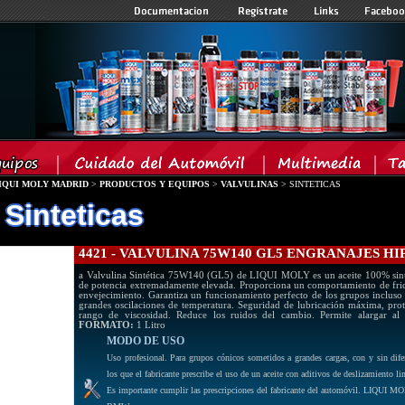
IQUI MOLY MADRID
>
PRODUCTOS Y EQUIPOS
>
VALVULINAS
> SINTETICAS
 Sinteticas
4421 - VALVULINA 75W140 GL5 ENGRANAJES HI
a Valvulina Sintética 75W140 (GL5) de LIQUI MOLY es un aceite 100% sinté
de potencia extremadamente elevada. Proporciona un comportamiento de fricci
envejecimiento. Garantiza un funcionamiento perfecto de los grupos incluso 
grandes oscilaciones de temperatura. Seguridad de lubricación máxima, prot
rango de viscosidad. Reduce los ruidos del cambio. Permite alargar al
FORMATO:
1 Litro
MODO DE USO
Uso profesional. Para grupos cónicos sometidos a grandes cargas, con y sin difer
los que el fabricante prescribe el uso de un aceite con aditivos de deslizamiento 
Es importante cumplir las prescripciones del fabricante del automóvil. LIQUI M