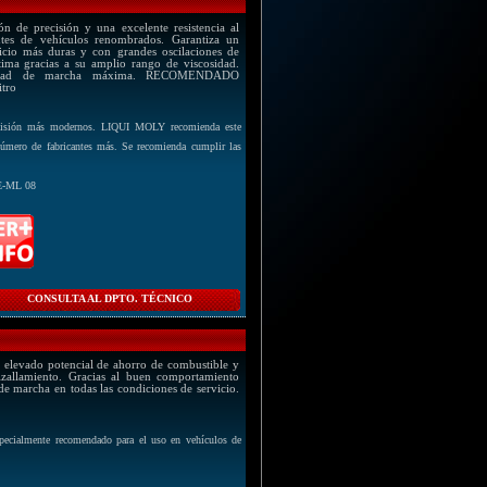
n de precisión y una excelente resistencia al
ntes de vehículos renombrados. Garantiza un
icio más duras y con grandes oscilaciones de
tima gracias a su amplio rango de viscosidad.
bilidad de marcha máxima. RECOMENDADO
itro
nsmisión más modernos. LIQUI MOLY recomienda este
úmero de fabricantes más. Se recomienda cumplir las
TE-ML 08
CONSULTA AL DPTO. TÉCNICO
n elevado potencial de ahorro de combustible y
cizallamiento. Gracias al buen comportamiento
e marcha en todas las condiciones de servicio.
ecialmente recomendado para el uso en vehículos de