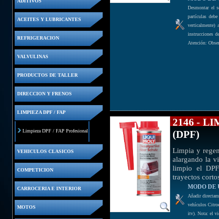
ADITIVOS
Desmontar el se
partículas debe
ACEITES Y LUBRICANTES
verticalmente) 
instrucciones de
REFRIGERACION
Atención: Observ
VALVULINAS
PRODUCTOS DE TALLER
DIRECCION Y FRENOS
LIMPIEZA DPF / FAP
2146 - 
Limpieza DPF / FAP Profesional
(DPF)
Limpia y regene
VEHICULOS CLASICOS
alargando la vi
limpio el DPF
COMPETICION
trayectos cort
MODO DE 
CARROCERIA E INTERIOR
Añadir directam
vehículos Citro
MOTOS
itv). Nota: el 