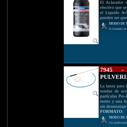
El Aclarador 
efectivo que se 
el Liquido Acl
pueden ser que
MODO DE 
El Aclarador de
7945 
PULVER
La lanza para 
sondas de ace
partículas Pro
metro y una bo
sin desmontaje 
FORMATO:
MODO DE 
Uso profesional