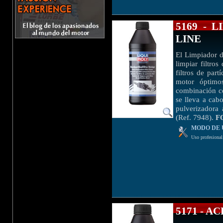
5169 - 
LINE
El Limpiador d
limpiar filtros
filtros de par
motor óptimo
combinación co
se lleva a cab
pulverizadora
(Ref. 7948).
F
MODO DE 
Uso profesional
5171 - 