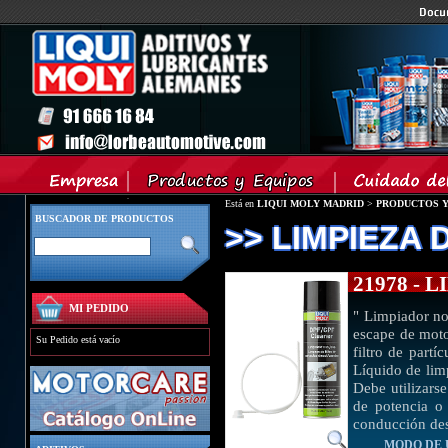
Está en
LIQUI MOLY MADRID
>
PRODUCTOS Y
BUSCADOR DE PRODUCTOS
>> LIMPIEZA D
21978 - 
MI PEDIDO
" Limpiador no 
escape de motor
Su Pedido está vacío
filtro de partí
Líquido de limp
Debe utilizarse
de potencia o
conducción des
MODO DE 