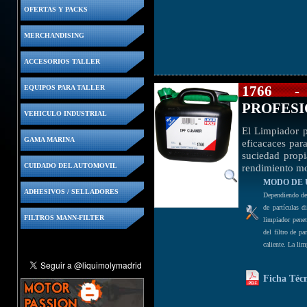
OFERTAS Y PACKS
MERCHANDISING
ACCESORIOS TALLER
1766 -
EQUIPOS PARA TALLER
PROFES
VEHICULO INDUSTRIAL
El Limpiador p
GAMA MARINA
eficacaces para
suciedad propia
rendimiento m
CUIDADO DEL AUTOMOVIL
MODO DE 
ADHESIVOS / SELLADORES
Dependiendo del 
de partículas d
FILTROS MANN-FILTER
limpiador penet
del filtro de p
caliente. La li
Ficha Téc