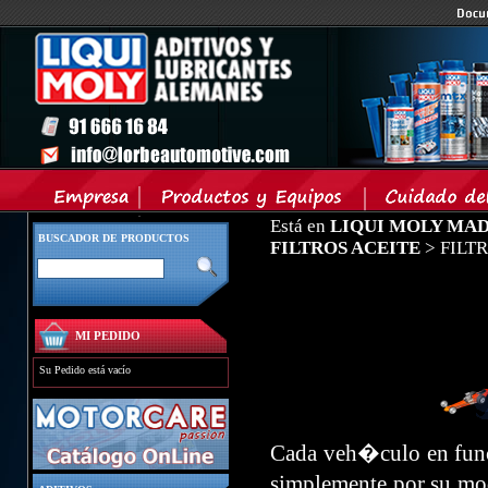
Está en
LIQUI MOLY MA
BUSCADOR DE PRODUCTOS
FILTROS ACEITE
> FILT
MI PEDIDO
Su Pedido está vacío
Cada veh�culo en func
simplemente por su mod