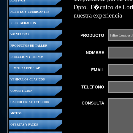
ADITIVOS
Dpto. T�cnico de Lorb
ACEITES Y LUBRICANTES
nuestra experiencia
REFRIGERACION
VALVULINAS
PRODUCTO
PRODUCTOS DE TALLER
NOMBRE
DIRECCION Y FRENOS
LIMPIEZA DPF / FAP
EMAIL
VEHICULOS CLASICOS
TELEFONO
COMPETICION
CARROCERIA E INTERIOR
CONSULTA
MOTOS
OFERTAS Y PACKS