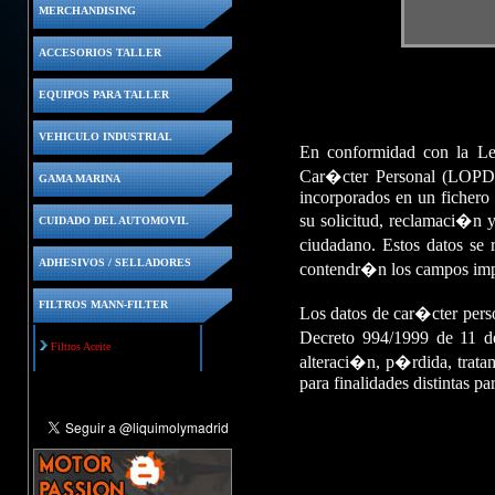
MERCHANDISING
ACCESORIOS TALLER
EQUIPOS PARA TALLER
VEHICULO INDUSTRIAL
En conformidad con la L
Car�cter Personal (LOPD)
GAMA MARINA
incorporados en un fichero 
su solicitud, reclamaci�n y
CUIDADO DEL AUTOMOVIL
ciudadano. Estos datos se 
ADHESIVOS / SELLADORES
contendr�n los campos impre
FILTROS MANN-FILTER
Los datos de car�cter pers
Decreto 994/1999 de 11 de
Filtros Aceite
alteraci�n, p�rdida, tratam
para finalidades distintas pa