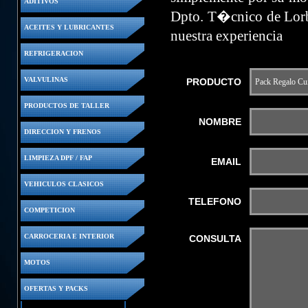
ADITIVOS
Dpto. T�cnico de Lorb
ACEITES Y LUBRICANTES
nuestra experiencia
REFRIGERACION
VALVULINAS
PRODUCTO
PRODUCTOS DE TALLER
NOMBRE
DIRECCION Y FRENOS
LIMPIEZA DPF / FAP
EMAIL
VEHICULOS CLASICOS
TELEFONO
COMPETICION
CARROCERIA E INTERIOR
CONSULTA
MOTOS
OFERTAS Y PACKS