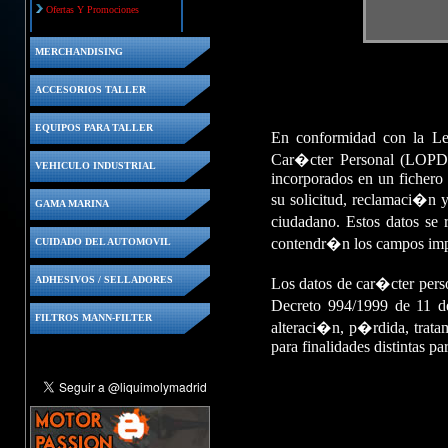
Ofertas Y Promociones
MERCHANDISING
ACCESORIOS TALLER
EQUIPOS PARA TALLER
En conformidad con la L
Car�cter Personal (LOPD)
VEHICULO INDUSTRIAL
incorporados en un fichero 
su solicitud, reclamaci�n y
GAMA MARINA
ciudadano. Estos datos se 
contendr�n los campos impre
CUIDADO DEL AUTOMOVIL
ADHESIVOS / SELLADORES
Los datos de car�cter pers
Decreto 994/1999 de 11 de
FILTROS MANN-FILTER
alteraci�n, p�rdida, tratam
para finalidades distintas pa